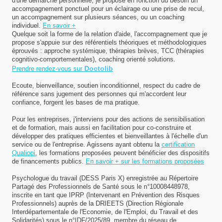
d'une démarche personnelle, je propose en fonction du besoin un
accompagnement ponctuel pour un éclairage ou une prise de recul,
un accompagnement sur plusieurs séances, ou un coaching
individuel.
En savoir +
Quelque soit la forme de la relation d'aide, l'accompagnement que je
propose s'appuie sur des référentiels théoriques et méthodologiques
éprouvés : approche systémique, thérapies brèves, TCC (thérapies
cognitivo-comportementales), coaching orienté solutions.
Doctolib
Prendre rendez-vous sur
Ecoute, bienveillance, soutien inconditionnel, respect du cadre de
référence sans jugement des personnes qui m'accordent leur
confiance, forgent les bases de ma pratique.
Pour les entreprises, j'interviens pour des actions de sensibilisation
et de formation, mais aussi en facilitation pour co-construire et
développer des pratiques efficientes et bienveillantes à l'échelle d'un
service ou de l'entreprise. Agissens ayant obtenu la
certification
Qualiopi
, les formations proposées peuvent bénéficier des dispositifs
de financements publics.
En savoir + sur les formations proposées
Psychologue du travail (DESS Paris X) enregistrée au Répertoire
Partagé des Professionnels de Santé sous le n°10008448978,
inscrite en tant que IPRP (Intervenant en Prévention des Risques
Professionnels) auprès de la DRIEETS (Direction Régionale
Interdépartementale de l'Economie, de l'Emploi, du Travail et des
Solidarités) sous le n°IDF/2025/89, membre du réseau de